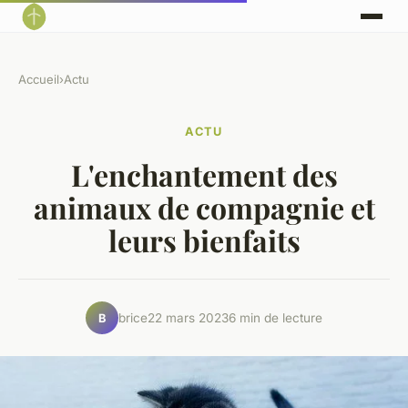
Accueil
›
Actu
ACTU
L'enchantement des
animaux de compagnie et
leurs bienfaits
brice
22 mars 2023
6 min de lecture
B